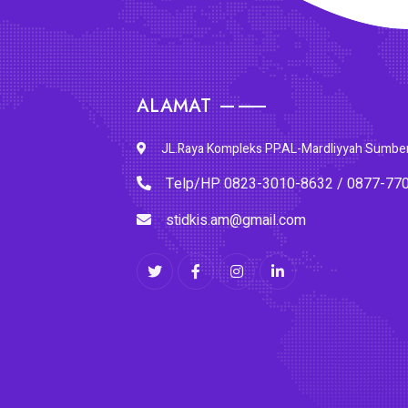
ALAMAT
JL.Raya Kompleks PP.AL-Mardliyyah Sumbe
Telp/HP 0823-3010-8632 / 0877-77
stidkis.am@gmail.com